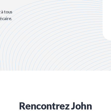
 à tous
écaire.
Rencontrez
John