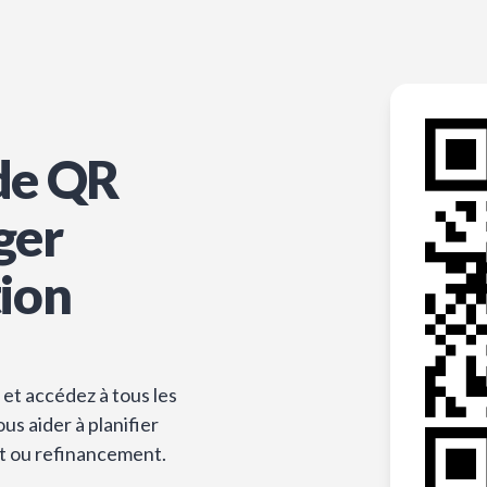
de QR
ger
tion
et accédez à tous les
s aider à planifier
t ou refinancement.