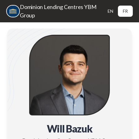
Dominion Lending Centres YBM
EN
FR
Group
Will Bazuk