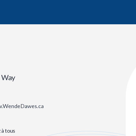
r Way
w.WendeDawes.ca
 à tous