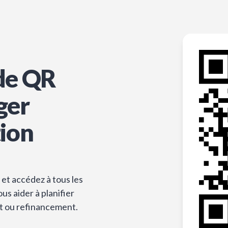
de QR
ger
tion
et accédez à tous les
s aider à planifier
t ou refinancement.