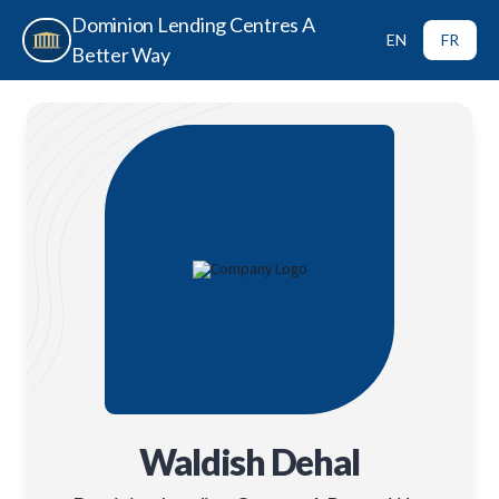
Dominion Lending Centres A
EN
FR
Better Way
Waldish Dehal