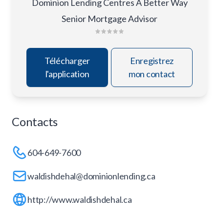
Dominion Lending Centres A Better Way
Senior Mortgage Advisor
Télécharger
Enregistrez
l'application
mon contact
Contacts
604-649-7600
waldishdehal@dominionlending.ca
http://www.waldishdehal.ca