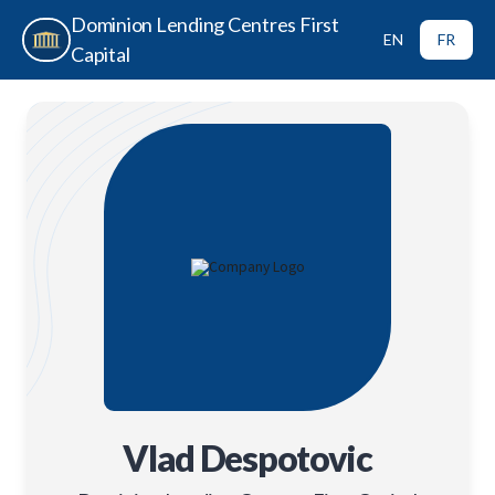
Dominion Lending Centres First
EN
FR
Capital
Vlad Despotovic