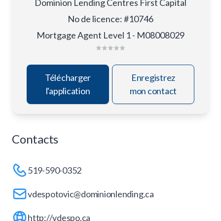
Dominion Lending Centres First Capital
No de licence
:
#10746
Mortgage Agent Level 1 - M08008029
Télécharger
Enregistrez
l'application
mon contact
Contacts
519-590-0352
vdespotovic@dominionlending.ca
http://vdespo.ca