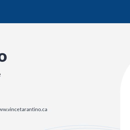
o
e
ww.vincetarantino.ca