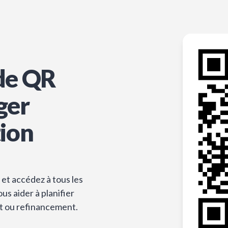
de QR
ger
tion
et accédez à tous les
s aider à planifier
t ou refinancement.