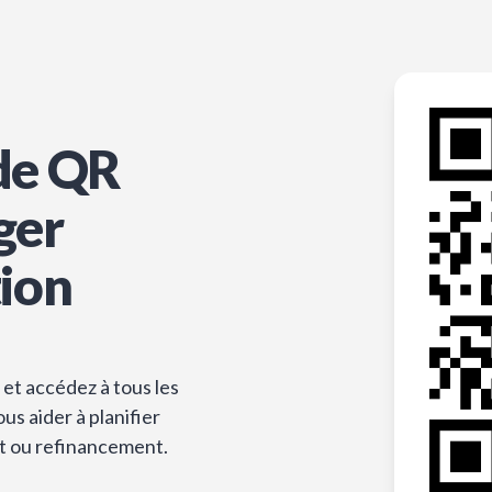
de QR
ger
tion
et accédez à tous les
s aider à planifier
t ou refinancement.