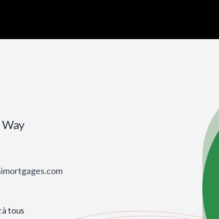
r Way
ahimortgages.com
 à tous