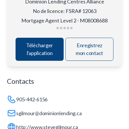
Dominion Lending Centres Alliance
No de licence
:
FSRA# 12063
Mortgage Agent Level 2 - M08008688
Télécharger
Enregistrez
l'application
mon contact
Contacts
905-442-6156
sgilmour@dominionlending.ca
http://www.stevegilmour.ca