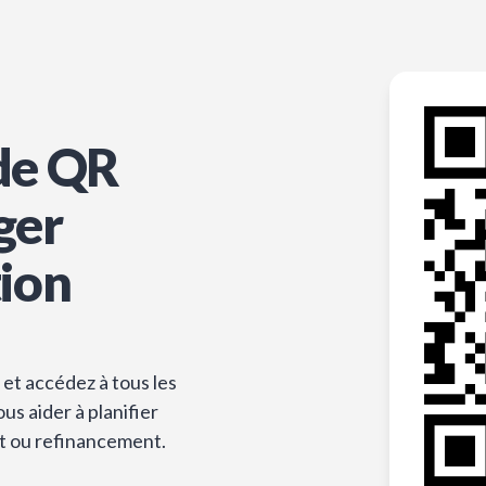
de QR
ger
tion
et accédez à tous les
s aider à planifier
t ou refinancement.