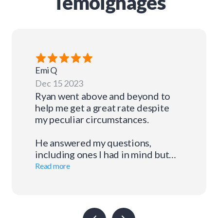
Témoignages
Emi
Q
Dec 15 2023
Ryan went above and beyond to
help me get a great rate despite
my peculiar circumstances.
He answered my questions,
including ones I had in mind but
was reluctant to ask because I felt
Read more
I was asking too many questions :-
D
Practical, direct, and a total