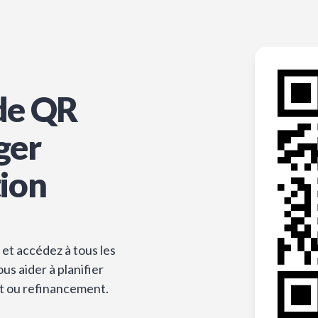
de QR
ger
tion
et accédez à tous les
s aider à planifier
t ou refinancement.