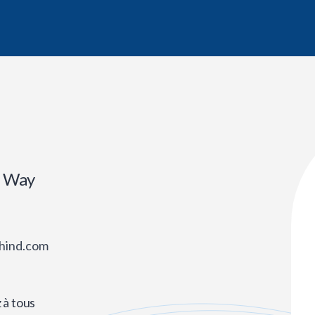
r Way
hind.com
 à tous