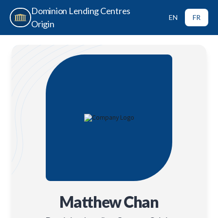
Dominion Lending Centres
EN
FR
Origin
Matthew Chan