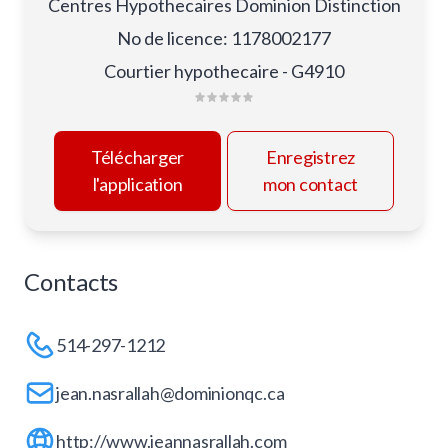
Centres Hypothecaires Dominion Distinction
No de licence
:
1178002177
Courtier hypothecaire - G4910
Télécharger
Enregistrez
l'application
mon contact
Contacts
514-297-1212
jean.nasrallah@dominionqc.ca
http://www.jeannasrallah.com