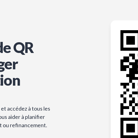
de QR
ger
tion
et accédez à tous les
s aider à planifier
t ou refinancement.