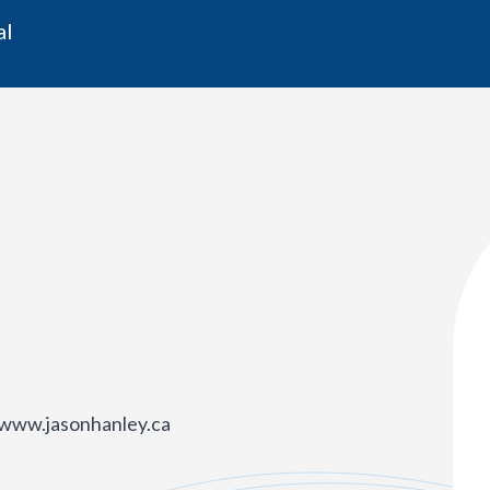
al
/www.jasonhanley.ca