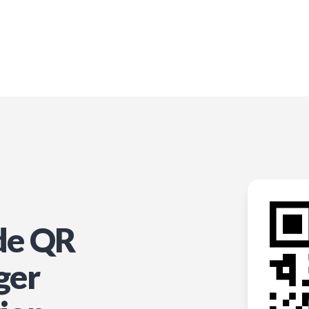
de QR
ger