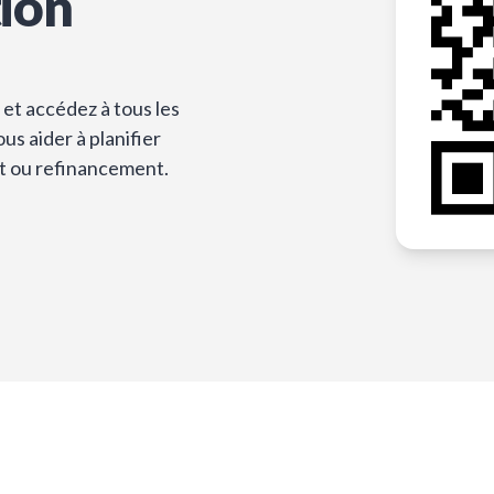
tion
et accédez à tous les
s aider à planifier
t ou refinancement.