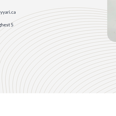
ayyari.ca
ghest 5