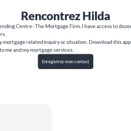
Rencontrez
Hilda
ding Centre- The Mortgage Firm. I have access to dozens 
rs.
ny mortgage related inquiry or situation. Download this a
 to me and my mortgage services.
Enregistrez mon contact