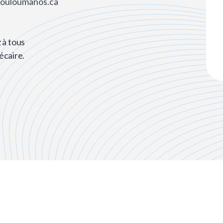
svouloumanos.ca
 à tous
écaire.