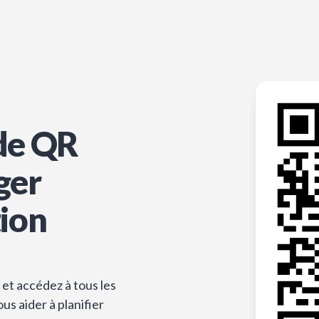
de QR
ger
tion
et accédez à tous les
s aider à planifier