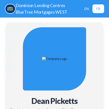
Dominion Lending Centres
EN
FR
BlueTree Mortgages WEST
Dean Picketts