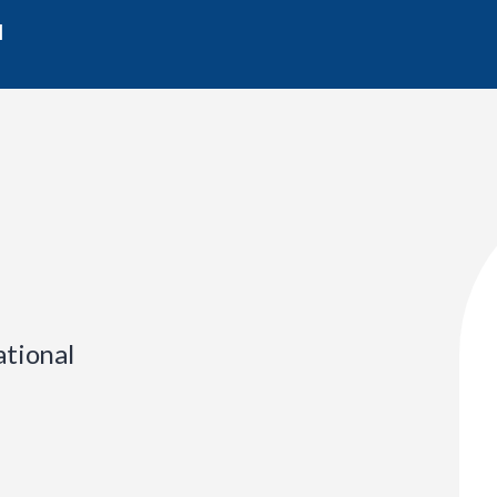
l
tional