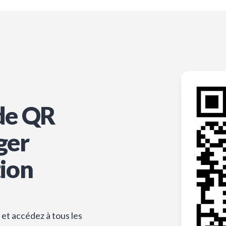
de QR
ger
tion
et accédez à tous les