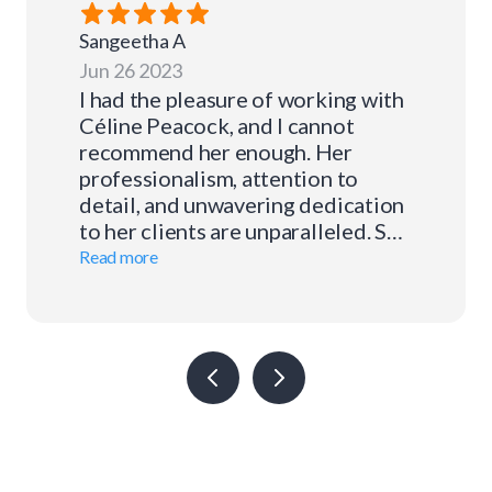
Sangeetha
A
Jun 26 2023
I had the pleasure of working with
Céline Peacock, and I cannot
recommend her enough. Her
professionalism, attention to
detail, and unwavering dedication
to her clients are unparalleled. She
guided me through the mortgage
Read more
process with ease and patience,
and I felt supported every step of
the way. If you're looking for a
mortgage agent who truly cares
about your financial well-being,
Céline Peacock is the one to
choose.