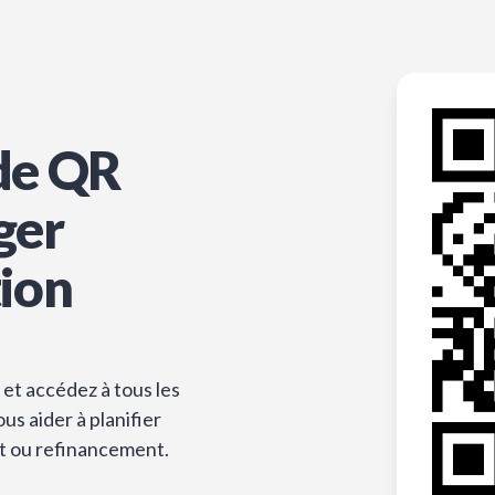
de QR
ger
tion
et accédez à tous les
s aider à planifier
t ou refinancement.