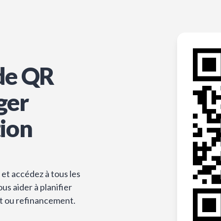
de QR
ger
tion
et accédez à tous les
s aider à planifier
t ou refinancement.