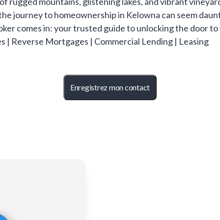
f rugged mountains, glistening lakes, and vibrant vineyar
 the journey to homeownership in Kelowna can seem dauntin
ker comes in: your trusted guide to unlocking the door to
es | Reverse Mortgages | Commercial Lending | Leasing
Enregistrez mon contact