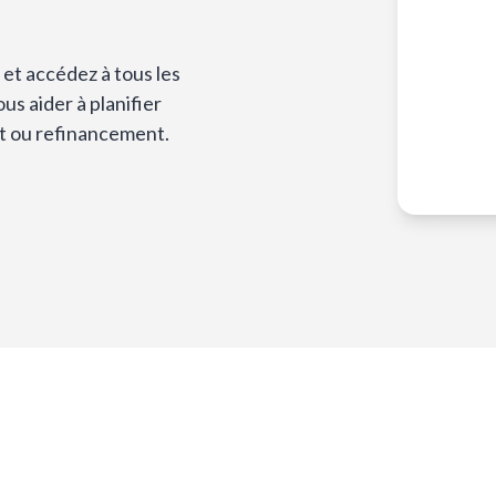
et accédez à tous les
s aider à planifier
t ou refinancement.