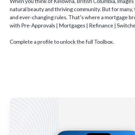
When you think of Kelowna, British Columbia, images o
natural beauty and thriving community. But for many,
and ever-changing rules. That’s where a mortgage bro
with Pre-Approvals | Mortgages | Refinance | Switch
Complete a profile to unlock the full Toolbox.