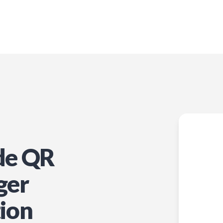
de QR
ger
tion