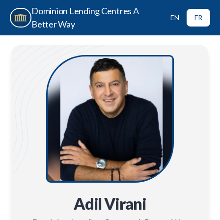
Dominion Lending Centres A
EN
FR
Better Way
Adil Virani